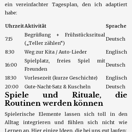
ein vereinfachter Tagesplan, den ich adaptiert
habe:
Uhrzeit
Aktivität
Sprache
Begrüßung + Frühstücksritual
7:15
Deutsch
(„Teller zählen“)
8:30
Weg zur Kita / Auto-Lieder
Englisch
Spielplatz, freies Spiel mit
16:00
Deutsch
Freunden
18:30
Vorlesezeit (kurze Geschichte)
Englisch
20:00
Gute-Nacht-Satz & Kuscheln
Deutsch
Spiele und Rituale, die
Routinen werden können
Spielerische Elemente lassen sich toll in den
Alltag integrieren und fühlen sich nicht wie
Lernen an. Hier einige Ideen, die bei uns gut laufen: