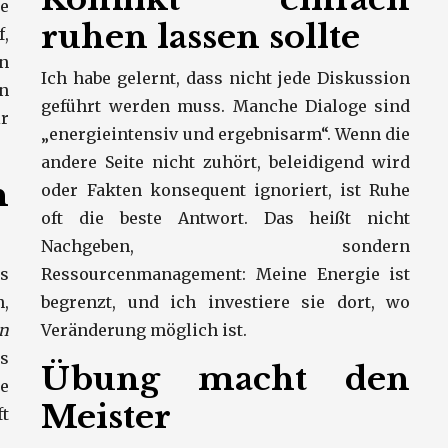
e
ruhen lassen sollte
,
in
Ich habe gelernt, dass nicht jede Diskussion
en
geführt werden muss. Manche Dialoge sind
r
„energieintensiv und ergebnisarm“. Wenn die
andere Seite nicht zuhört, beleidigend wird
n
oder Fakten konsequent ignoriert, ist Ruhe
oft die beste Antwort. Das heißt nicht
Nachgeben, sondern
es
Ressourcenmanagement: Meine Energie ist
h,
begrenzt, und ich investiere sie dort, wo
n
Veränderung möglich ist.
s
Übung macht den
e
Meister
ft