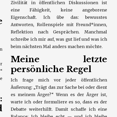
Zivilität in öffentlichen Diskussionen ist
eine Fähigkeit, keine angeborene
Eigenschaft. Ich übe das: bewusstes
e
Antworten, Rollenspiele mit Freund*innen,
Reflektion nach Gesprächen. Manchmal
schreibe ich mir auf, was gut lief und was ich
beim nächsten Mal anders machen möchte.
n
Meine letzte
r
persönliche Regel
?“
e
Ich frage mich vor jeder öffentlichen
Äußerung: „Trägt das zur Sache bei oder dient
es meinem Ärger?“ Wenn es der Ärger ist,
:
warte ich oder formuliere es so, dass es der
d
Debatte weiterhilft. Damit schaffe ich eine
Balance: Ich bleibe echt — und ich bleibe