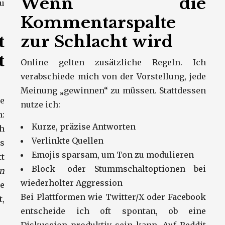
Wenn die
u
Kommentarspalte
t
zur Schlacht wird
t
Online gelten zusätzliche Regeln. Ich
verabschiede mich von der Vorstellung, jede
Meinung „gewinnen“ zu müssen. Stattdessen
e
nutze ich:
h:
Kurze, präzise Antworten
h
Verlinkte Quellen
s
Emojis sparsam, um Ton zu modulieren
tt
Block- oder Stummschaltoptionen bei
in
wiederholter Aggression
e
Bei Plattformen wie Twitter/X oder Facebook
,
entscheide ich oft spontan, ob eine