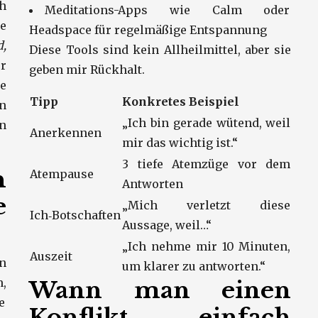
h
Meditations-Apps wie Calm oder
e
Headspace für regelmäßige Entspannung
,
Diese Tools sind kein Allheilmittel, aber sie
r
geben mir Rückhalt.
e
Tipp
Konkretes Beispiel
n
„Ich bin gerade wütend, weil
en
Anerkennen
mir das wichtig ist.“
3 tiefe Atemzüge vor dem
h
Atempause
Antworten
e
„Mich verletzt diese
Ich‑Botschaften
Aussage, weil…“
„Ich nehme mir 10 Minuten,
Auszeit
n
um klarer zu antworten.“
,
Wann man einen
te
Konflikt einfach