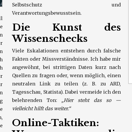
Selbstschutz und
Verantwortungsbewusstsein.
l
Die Kunst des
ne
n
Wissenschecks
r
Viele Eskalationen entstehen durch falsche
n
Fakten oder Missverständnisse. Ich habe mir
h
angewöhnt, bei strittigen Daten kurz nach
ch
Quellen zu fragen oder, wenn möglich, einen
r
neutralen Link zu teilen (z. B. zu ARD,
r
Tagesschau, Statista). Dabei vermeide ich den
en
belehrenden Ton:
„Hier steht das so —
g
vielleicht hilft das weiter.“
he
n,
Online-Taktiken:
ne