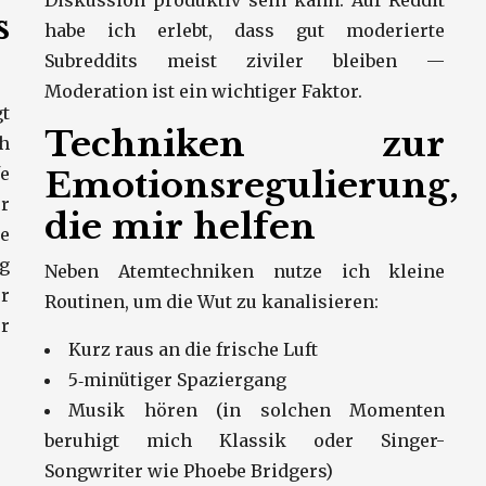
Diskussion produktiv sein kann. Auf Reddit
s
habe ich erlebt, dass gut moderierte
Subreddits meist ziviler bleiben —
Moderation ist ein wichtiger Faktor.
gt
Techniken zur
h
e
Emotionsregulierung,
r
die mir helfen
ie
g
Neben Atemtechniken nutze ich kleine
er
Routinen, um die Wut zu kanalisieren:
r
Kurz raus an die frische Luft
5‑minütiger Spaziergang
Musik hören (in solchen Momenten
beruhigt mich Klassik oder Singer-
Songwriter wie Phoebe Bridgers)