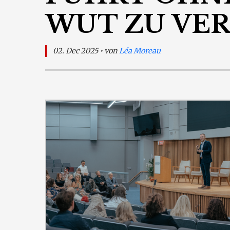
WUT ZU VER
02. Dec 2025 • von
Léa Moreau