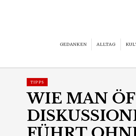
GEDANKEN
ALLTAG
KUL
TIPPS
WIE MAN Ö
DISKUSSION
FÜHRT OHNE